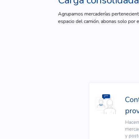
Carga consolidada
Agrupamos mercaderías pertenecientes 
espacio del camión, abonas solo por e
Con
pro
Hacemo
mercad
y post