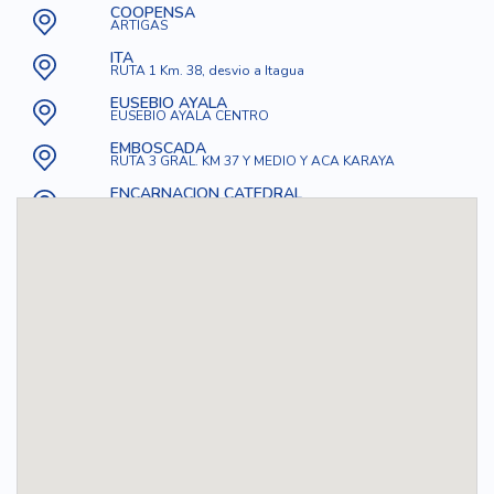
COOPENSA
ARTIGAS
ITA
RUTA 1 Km. 38, desvio a Itagua
EUSEBIO AYALA
EUSEBIO AYALA CENTRO
EMBOSCADA
RUTA 3 GRAL. KM 37 Y MEDIO Y ACA KARAYA
ENCARNACION CATEDRAL
GRAL. CABAÑAS E/ JUAN L. M. Y MCAL. ESTIGARRIBIA
JUAN E. OLEARY
Ruta 7 y Avda. Juan E. Oleari
MINGA GUAZU INTERCOMBUSTIBLES
MINGA GUAZU
HORQUETA
MCAL. LOPEZ 1040 C/ PTE. FRANCO
YAGUARON
RUTA 1 YAGUARON
SAN LORENZO - AGENCIA NSA
Ruta Mcal. ESTIGARRIBIA, a 50 m. de la Polic.Camin
CAAGUAZU - REBECA ROA
CIUDAD DE CAAGUAZU FRENTE A LA ROTONDA