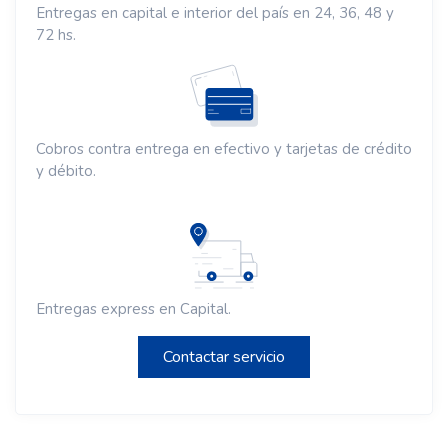
HERNANDARIAS - LIBRERIA FENIX
Entregas en capital e interior del país en 24, 36, 48 y
AV. MARIA DE LOS ANGELES PARANA COUNTRY CLUB
72 hs.
ASUNCION - TIKETONGROUP
AV. MARISCAL LOPEZ Y SINDULFO CASCO
EDELIRA - CENTRO INFORMATICA
RUTA NRO 6 EDELIRA KM 28 A 100 MTS DEL CRUCE 28
CAAGUAZU - COMPULAND 2
GRAL BERNARDINO CABALLERO C/ AV. DR JUAN M
Cobros contra entrega en efectivo y tarjetas de crédito
FRUTOS
y débito.
PJC - ID SERVICIOS
AVDA CARLOS DOMINGUEZ C/ MCAL LOPEZ
MINGA GUAZU - MOTO REPUESTO CARDOZO
KM 20 ACARAY
LORETO - GALAXY NOVEDADES
GRAL BERNARDINO CABALLERO C/ FRANCISCO
SOLANO LOPE
Entregas express en Capital.
CAPITAN MEZA - RRP SERVICIOS
CAPITAN MEZA KM 32
Contactar servicio
SAN LORENZO - DON DINERO SUC PASEO LA
CATEDRAL
CNEL BOGADO C/ CNEL ROMERO SAN LORENZO
MINGA GUAZU - CELLMANIA 1
KM 14 AKARAY - BARRIO LOS ALAMOS