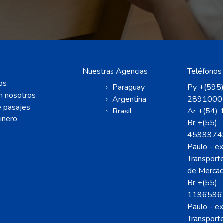
Nuestras Agencias
Teléfonos
os
Paraguay
Py +(595
n nosotros
Argentina
2891000
 pasajes
Brasil
Ar +(54)
inero
Br +(55)
4599974
Paulo - ex
Transporte
de Mercad
Br +(55)
1196596
Paulo - ex
Transporte