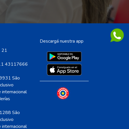
Descargá nuestra app
) 21
 11 43117666
9931 São
clusivo
 internacional
erías
1288 São
clusivo
 internacional