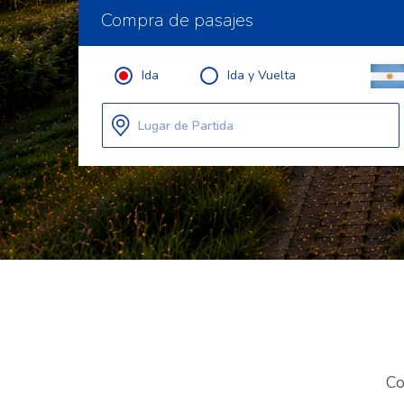
Compra de pasajes
Ida
Ida y Vuelta
Lugar de Partida
Co