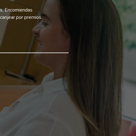
jes, Encomiendas
canjear por premios.